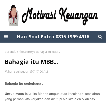
Hari Soul Putra 0815 1999 4916
Beranda
PhotoStory
Bahagia itu MBB...
Bahagia itu MBB...
hari soul putra
7:47:00 AM
Bahagia itu sederhana :
Untuk masa lalu
kita Mohon ampun atas kesalahan-kesalahan
yang pernah kita kerjakan dan ditutupi aib kita oleh Allah SWT.