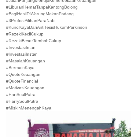
#JalanPanjangMenujuKemerdekaanKeuangan
#LiburanHematTanpaKantongBolong
#BagiHasilDiWarungMakanPadang
#3ProfesiPilihanParaNabi
#KunciKayaDariAntiTesisHukumParkinson
#RezekiKecilCukup
#RezekiBesarTambahCukup
#InvestasiIntan
#InvestasiInstan
#MasalahKeuangan
#BermainKaya
#QuoteKeuangan
#QuoteFinancial
#MotivasiKeuangan
#HariSoulPutra
#HarrySoulPutra
#MiskinMenengahKaya