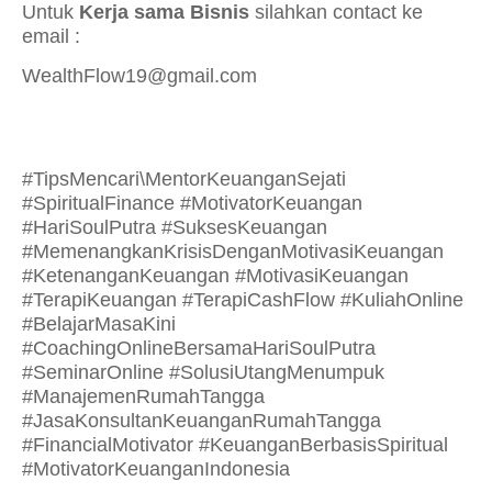
Untuk
Kerja sama Bisnis
silahkan contact ke
email :
WealthFlow19@gmail.com
#TipsMencari\MentorKeuanganSejati
#SpiritualFinance #MotivatorKeuangan
#HariSoulPutra #SuksesKeuangan
#MemenangkanKrisisDenganMotivasiKeuangan
#KetenanganKeuangan #MotivasiKeuangan
#TerapiKeuangan #TerapiCashFlow #KuliahOnline
#BelajarMasaKini
#CoachingOnlineBersamaHariSoulPutra
#SeminarOnline #SolusiUtangMenumpuk
#ManajemenRumahTangga
#JasaKonsultanKeuanganRumahTangga
#FinancialMotivator #KeuanganBerbasisSpiritual
#MotivatorKeuanganIndonesia