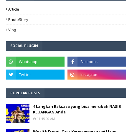
Article
PhotoStory
Vlog
SOCIAL PLUGIN
POPULAR POSTS
4 Langkah Raksasa yang bisa merubah NASIB
KEUANGAN Anda
11:45:00 AM
WealthTrend, Cara Keren memahami Uang