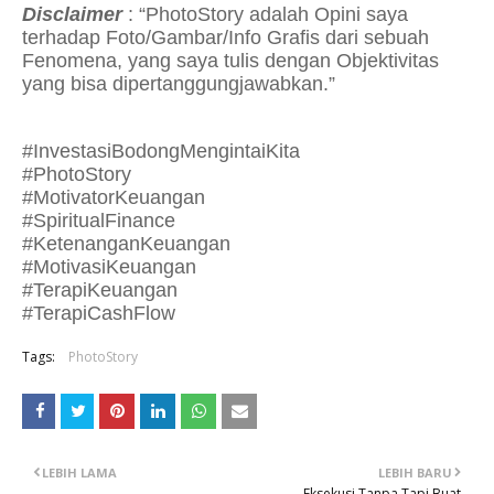
Disclaimer
: “PhotoStory adalah Opini saya
terhadap Foto/Gambar/Info Grafis dari sebuah
Fenomena, yang saya tulis dengan Objektivitas
yang bisa dipertanggungjawabkan.”
#InvestasiBodongMengintaiKita
#PhotoStory
#MotivatorKeuangan
#SpiritualFinance
#KetenanganKeuangan
#MotivasiKeuangan
#TerapiKeuangan
#TerapiCashFlow
Tags:
PhotoStory
LEBIH LAMA
LEBIH BARU
Eksekusi Tanpa Tapi Buat