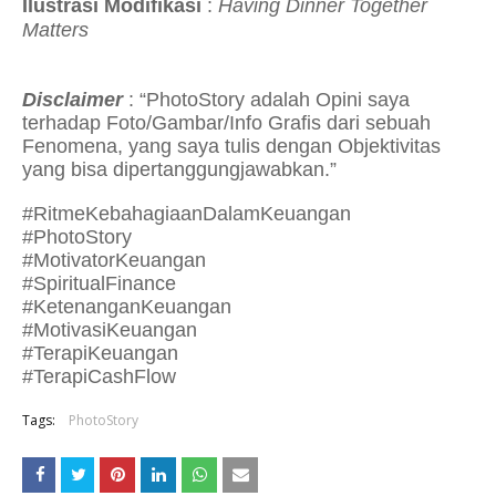
Ilustrasi Modifikasi
:
Having
Dinner Together
Matters
Disclaimer
: “PhotoStory adalah Opini saya
terhadap Foto/Gambar/Info Grafis dari sebuah
Fenomena, yang saya tulis dengan Objektivitas
yang bisa dipertanggungjawabkan.”
#RitmeKebahagiaanDalamKeuangan
#PhotoStory
#MotivatorKeuangan
#SpiritualFinance
#KetenanganKeuangan
#MotivasiKeuangan
#TerapiKeuangan
#TerapiCashFlow
Tags:
PhotoStory