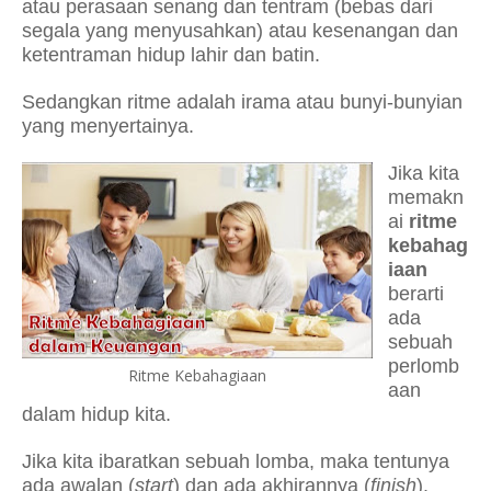
atau perasaan senang dan tentram (bebas dari
segala yang menyusahkan) atau kesenangan dan
ketentraman hidup lahir dan batin.
Sedangkan ritme adalah irama atau bunyi-bunyian
yang menyertainya.
Jika kita
memakn
ai
ritme
kebahag
iaan
berarti
ada
sebuah
perlomb
Ritme Kebahagiaan
aan
dalam hidup kita.
Jika kita ibaratkan sebuah lomba, maka tentunya
ada awalan (
start
) dan ada akhirannya (
finish
).