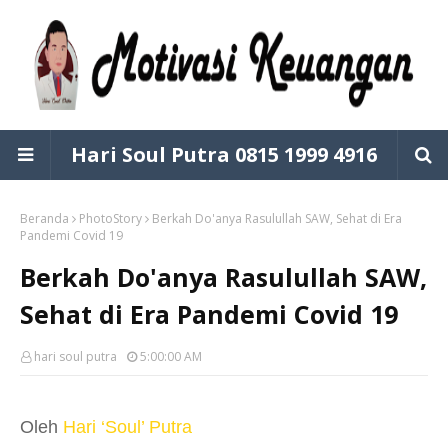
Hari Soul Putra 0815 1999 4916
Beranda
PhotoStory
Berkah Do'anya Rasulullah SAW, Sehat di Era
Pandemi Covid 19
Berkah Do'anya Rasulullah SAW,
Sehat di Era Pandemi Covid 19
hari soul putra
5:00:00 AM
Oleh
Hari ‘Soul’ Putra