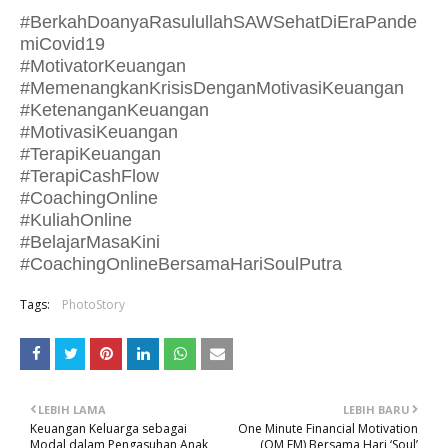
#
BerkahDoanyaRasulullahSAWSehatDiEraPande
miCovid
19
#MotivatorKeuangan
#MemenangkanKrisisDenganMotivasiKeuangan
#KetenanganKeuangan
#MotivasiKeuangan
#TerapiKeuangan
#TerapiCashFlow
#CoachingOnline
#KuliahOnline
#BelajarMasaKini
#CoachingOnlineBersamaHariSoulPutra
Tags:
PhotoStory
LEBIH LAMA
LEBIH BARU
Keuangan Keluarga sebagai
One Minute Financial Motivation
Modal dalam Pengasuhan Anak
(OM FM) Bersama Hari ‘Soul’