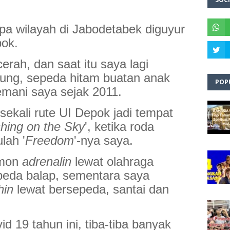
pa wilayah di Jabodetabek diguyur
pok.
erah, dan saat itu saya lagi
ung, sepeda hitam buatan anak
POP
mani saya sejak 2011.
 sekali rute UI Depok jadi tempat
hing on the Sky
', ketika roda
lah '
Freedom
'-nya saya.
rmon
adrenalin
lewat olahraga
peda balap, sementara saya
hin
lewat bersepeda, santai dan
d 19 tahun ini, tiba-tiba banyak