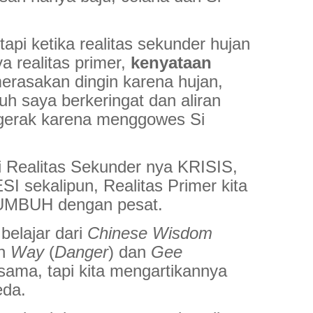
tapi ketika realitas sekunder hujan
ya realitas primer,
kenyataan
merasakan dingin karena hujan,
h saya berkeringat dan aliran
rgerak karena menggowes Si
ni Realitas Sekunder nya KRISIS,
sekalipun, Realitas Primer kita
UMBUH dengan pesat.
belajar dari
Chinese Wisdom
ah
Way
(
Danger
) dan
Gee
 sama, tapi kita mengartikannya
eda.