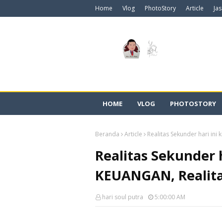
Home
Vlog
PhotoStory
Article
Ja
HOME
VLOG
PHOTOSTORY
Beranda
Article
Realitas Sekunder hari ini 
Realitas Sekunder h
KEUANGAN, Realita
hari soul putra
5:00:00 AM