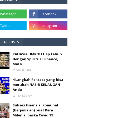
ULAR POSTS
RAHASIA UMROH tiap tahun
dengan Spiritual Finance,
MAU?
5:00:00 AM
4 Langkah Raksasa yang bisa
merubah NASIB KEUANGAN
Anda
11:45:00 AM
Sukses Finansial Komunal
(berjama'ah) buat Para
Milenial paska Covid 19