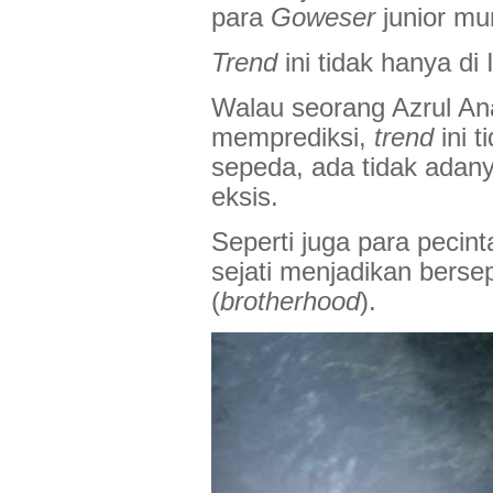
para
Goweser
junior mun
Trend
ini tidak hanya di 
Walau seorang Azrul A
memprediksi,
trend
ini t
sepeda, ada tidak adan
eksis.
Seperti juga para pecin
sejati menjadikan bers
(
brotherhood
).