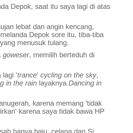
da Depok, saat itu saya lagi di atas
ujan lebat dan angin kencang,
elanda Depok sore itu, tiba-tiba
 yang menusuk tulang.
a
goweser
, memilih berteduh di
lagi '
trance
'
cycling on the sky
,
g in the rain
layaknya
Dancing in
 anugerah, karena memang 'tidak
irkan' karena saya tidak bawa HP
sah hanya baju, celana dan Si