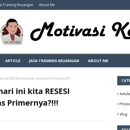
sa Training Keuangan
About Me
ARTICLE
JASA TRAINING KEUANGAN
ABOUT ME
kita RESESI KEUANGAN, Realitas Primernya?!!!
CAT
ari ini kita RESESI
Articl
s Primernya?!!!
Photo
Vlog
SOCI