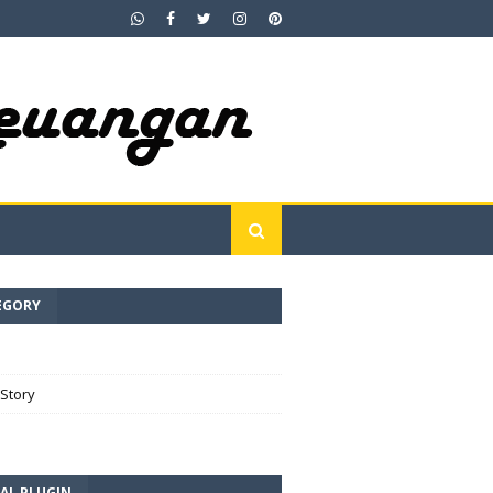
EGORY
e
Story
AL PLUGIN