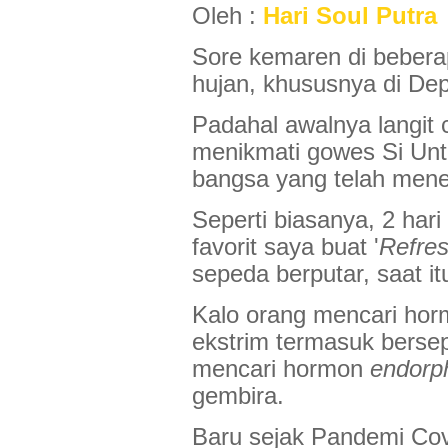
Oleh :
Hari Soul Putra
Sore kemaren di bebera
hujan, khususnya di De
Padahal awalnya langit c
menikmati gowes Si Unt
bangsa yang telah mene
Seperti biasanya, 2 hari
favorit saya buat '
Refres
sepeda berputar, saat itu
Kalo orang mencari ho
ekstrim termasuk berse
mencari hormon
endorp
gembira.
Baru sejak Pandemi Covi