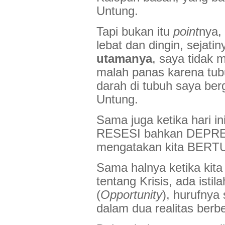
Untung.
Tapi bukan itu
point
nya, 
lebat dan dingin, sejatin
utamanya
, saya tidak 
malah panas karena tubu
darah di tubuh saya be
Untung.
Sama juga ketika hari i
RESESI bahkan DEPRESI 
mengatakan kita BERT
Sama halnya ketika kita 
tentang Krisis, ada istil
(
Opportunity
), hurufnya
dalam dua realitas berb