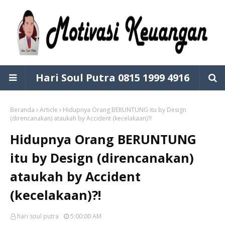
Hari Soul Putra 0815 1999 4916
Beranda
Article
Hidupnya Orang BERUNTUNG itu by Design
(direncanakan) ataukah by Accident (kecelakaan)?!
Hidupnya Orang BERUNTUNG
itu by Design (direncanakan)
ataukah by Accident
(kecelakaan)?!
hari soul putra
5:00:00 AM