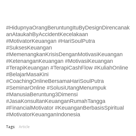
#HidupnyaOrangBeruntungItuByDesignDirencanak
anAtaukahByAccidentKecelakaan
#MotivatorKeuangan #HariSoulPutra
#SuksesKeuangan
#MemenangkanKrisisDenganMotivasiKeuangan
#KetenanganKeuangan #MotivasiKeuangan
#TerapiKeuangan #TerapiCashFlow #KuliahOnline
#BelajarMasaKini
#CoachingOnlineBersamaHariSoulPutra
#SeminarOnline #SolusiUtangMenumpuk
#ManusiaBeruntung3Dimensi
#JasaKonsultanKeuanganRumahTangga
#FinancialMotivator #KeuanganBerbasisSpiritual
#MotivatorKeuanganIndonesia
Tags:
Article