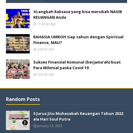
4 Langkah Raksasa yang bisa merubah NASIB
KEUANGAN Anda
11:45:00 AM
RAHASIA UMROH tiap tahun dengan Spiritual
Finance, MAU?
5:00:00 AM
Sukses Finansial Komunal (berjama'ah) buat
Para Milenial paska Covid 19
5:00:00 AM
Random Posts
5 Jurus Jitu Muhasabah Keuangan Tahun 2022
ala Hari Soul Putra
January 03, 2022