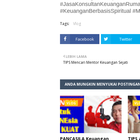
#JasaKonsultanKeuanganRumah
#KeuanganBerbasisSpiritual #M
Tags:
Vlog
Facebook
Twitter
LEBIH LAMA
TIPS Mencari Mentor Keuangan Sejati
ANDA MUNGKIN MENYUKAI POSTINGAN
VLOG
VL
PANCASILA Keuangan
TIPS 