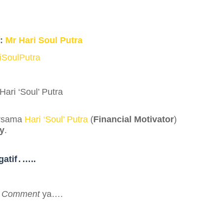
 :
Mr Hari Soul Putra
iSoulPutra
ari ‘Soul’ Putra
ersama
Hari ‘Soul’ Putra
(
Financial Motivator
)
y
.
atif
…..
.
m
Comment
ya….