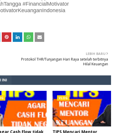
Tangga #FinancialMotivator
otivatorKeuanganIndonesia
LEBIH BARU
Protokol THR/Tunjangan Hari Raya setelah terbitnya
Hilal Keuangan
 INI
OG
VLOG
agar Cash Flow tidak
TIPS Mencari Mentor