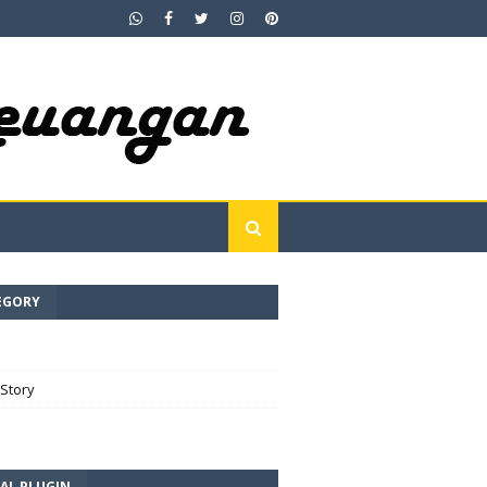
EGORY
e
Story
AL PLUGIN