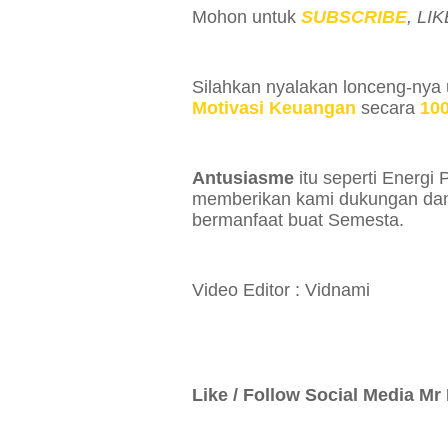
Mohon
untuk
SUBSCRIBE
, LI
Silahkan nyalakan lonceng-nya 
Motivasi Keuangan
secara
10
Antusiasme
itu seperti Energ
memberikan
kami
dukungan d
bermanfaat buat Semesta
.
Video Editor : Vidnami
Like / Follow Social Media Mr 