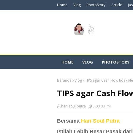
Home
Vlog
PhotoStory
Article
Ja
HOME
VLOG
PHOTOSTORY
Beranda
Vlog
TIPS agar Cash Flow tidak Ne
TIPS agar Cash Flo
hari soul putra
5:00:00 PM
Bersama
Hari Soul Putra
Istilah Lebih Besar Pasak dar