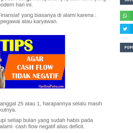
dern hari ini.
 Finansial’ yang biasanya
di alami karena :
ra pegawai atau karyawan.
POP
tanggal 25 atau 1,
harapannya selalu masih
kutnya.
pi setiap bulan
yang sudah habis pada
alami
cash flow negatif alias deficit.