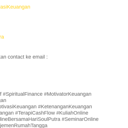
ivasiKeuangan
ra
an contact ke email :
 #SpiritualFinance #MotivatorKeuangan
gan
tivasiKeuangan #KetenanganKeuangan
angan #TerapiCashFlow #KuliahOnline
lineBersamaHariSoulPutra #SeminarOnline
ajemenRumahTangga