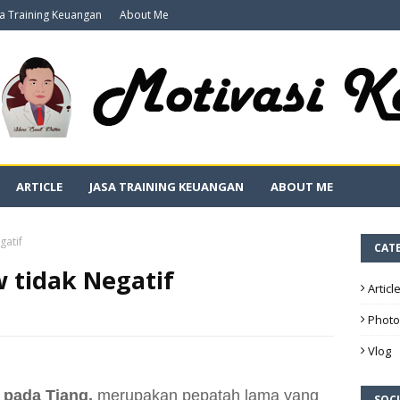
sa Training Keuangan
About Me
ARTICLE
JASA TRAINING KEUANGAN
ABOUT ME
gatif
CAT
w tidak Negatif
Articl
Photo
Vlog
i pada Tiang,
merupakan pepatah lama yang
SOCI