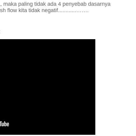
a, maka paling tidak ada
4 penyebab dasarnya
 flow kita tidak negatif..
.
.
..
.
..
.
..…….
: