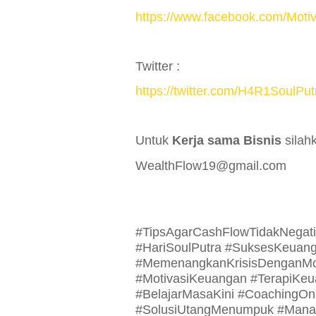
https://www.facebook.com/Mot
Twitter :
https://twitter.com/H4R1SoulPut
Untuk
Kerja sama Bisnis
silahk
WealthFlow19@gmail.com
#TipsAgarCashFlowTidakNegatif
#HariSoulPutra #SuksesKeuan
#MemenangkanKrisisDenganMo
#MotivasiKeuangan #TerapiKeu
#BelajarMasaKini #CoachingOn
#SolusiUtangMenumpuk #Man