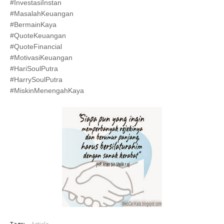
#InvestasiInstan
#MasalahKeuangan
#BermainKaya
#QuoteKeuangan
#QuoteFinancial
#MotivasiKeuangan
#HariSoulPutra
#HarrySoulPutra
#MiskinMenengahKaya