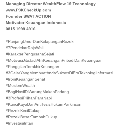
Managing Director WealthFlow 19 Technology
www.P3KCheckUp.com
Founder SWAT ACTION
Motivator Keuangan Indonesia
0815 1999 4916
#PanjangUmurDanKelapanganRezeki
#7PendekarRajaWali
#KarakterPengusahaSejati
#MotivasiJituJadiAhliKeuanganPribadiDanKeuangaan
#PanggilanTerakhirKeuangan
#3GelarYangMembuatAndaSuksesDiEraTeknologiInformasi
#IroniKeuanganSehat
#MoslemWealth
#BagiHasilDiWarungMakanPadang
#3ProfesiPilihanParaNabi
#KunciKayaDariAntiTesisHukumParkinson
#RezekiKecilCukup
#RezekiBesarTambahCukup
#InvestasiIntan