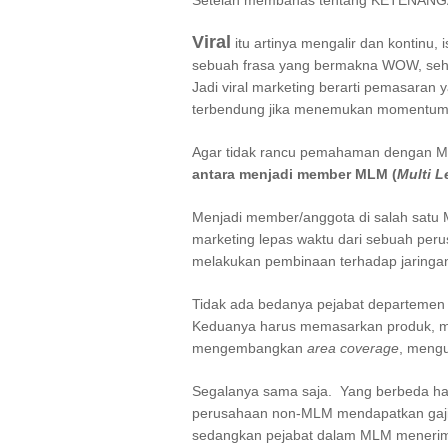
Setelah membahas tentang KETENANGAN
Viral
itu artinya mengalir dan kontinu,
sebuah frasa yang bermakna WOW, seh
Jadi viral marketing berarti pemasaran 
terbendung jika menemukan momentum
Agar tidak rancu pemahaman dengan MLM
antara menjadi member MLM (
Multi L
Menjadi member/anggota di salah sat
marketing lepas waktu dari sebuah per
melakukan pembinaan terhadap jaringan
Tidak ada bedanya pejabat departeme
Keduanya harus memasarkan produk, 
mengembangkan
area coverage
, meng
Segalanya sama saja. Yang berbeda ha
perusahaan non-MLM mendapatkan gaji d
sedangkan pejabat dalam MLM menerima 