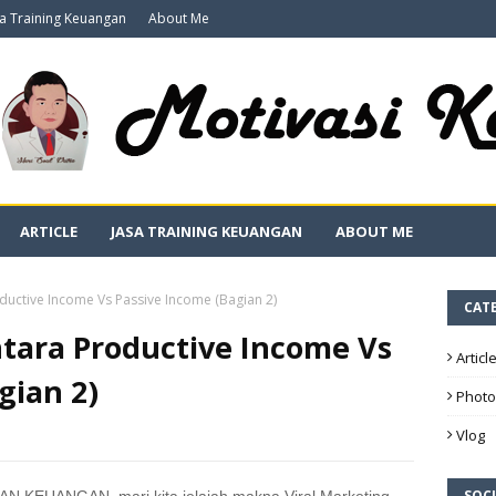
sa Training Keuangan
About Me
ARTICLE
JASA TRAINING KEUANGAN
ABOUT ME
oductive Income Vs Passive Income (Bagian 2)
CAT
ntara Productive Income Vs
Articl
gian 2)
Photo
Vlog
SOCI