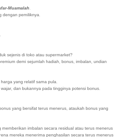
afar-Muamalah
.
ng dengan pemiliknya.
n.
k sejenis di toko atau supermarket?
remium demi sejumlah hadiah, bonus, imbalan, undian
 harga yang relatif sama pula.
wajar, dan bukannya pada tingginya potensi bonus.
bonus yang bersifat terus menerus, ataukah bonus yang
g memberikan imbalan secara residual atau terus menerus
arena mereka menerima penghasilan secara terus menerus