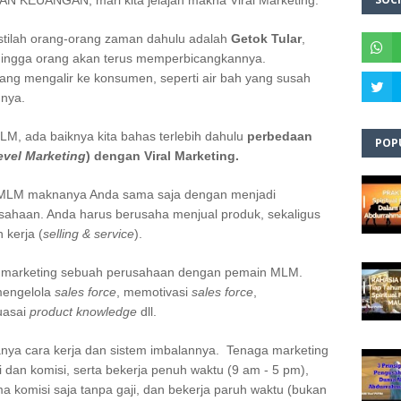
 KEUANGAN, mari kita jelajah makna Viral Marketing.
 istilah orang-orang zaman dahulu adalah
Getok Tular
,
ingga orang akan terus memperbicangkannya.
yang mengalir ke konsumen, seperti air bah yang susah
nya.
, ada baiknya kita bahas terlebih dahulu
perbedaan
POP
evel Marketing
) dengan Viral Marketing.
u MLM maknanya Anda sama saja dengan menjadi
usahaan. Anda harus berusaha menjual produk, sekaligus
 kerja (
selling & service
).
n marketing sebuah perusahaan dengan pemain MLM.
mengelola
sales force
, memotivasi
sales force
,
uasai
product knowledge
dll.
nya cara kerja dan sistem imbalannya. Tenaga marketing
an komisi, serta bekerja penuh waktu (9 am - 5 pm),
komisi saja tanpa gaji, dan bekerja paruh waktu (bukan