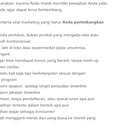
nakan, karena Anda masih memiliki kewajiban Anda yaitu
nda agar dapat terus berkembang.
kriteria viral marketing yang harus
Anda pertimbangkan
Anda perlukan, bukan produk yang mengada-ada atau
sih kontroversial.
 lain di toko atau supermarket pada umumnya.
gerti
gar bisa mendapat bonus yang berarti, tanpa mark-up
men cerdas
satu kali saja tapi berkelanjutan sesuai dengan
a program
point apapun, apalagi target penjualan downline
aupun jabatan downline
taan, biaya pendaftaran, atau syarat iuran apa pun
elatihan tertentu dalam bentuk apa pun
tuhan wajar sebagai konsumen
ah mengganti merek dari yang biasa ke merek yang