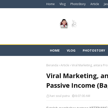
Home
Vlog
PhotoStory
Article
Ja
HOME
VLOG
PHOTOSTORY
Beranda
Article
Viral Marketing, antara Pr
Viral Marketing, a
Passive Income (Ba
hari soul putra
8:07:00 AM