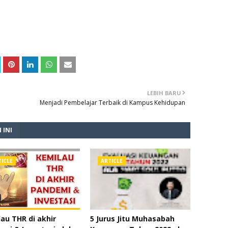
LEBIH BARU
Menjadi Pembelajar Terbaik di Kampus Kehidupan
 INI
TICLE
ARTICLE
au THR di akhir
5 Jurus Jitu Muhasabah