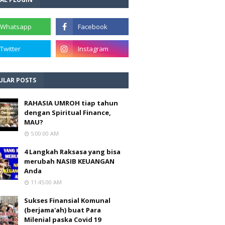
ULAR POSTS
RAHASIA UMROH tiap tahun
dengan Spiritual Finance,
MAU?
5:00:00 AM
4 Langkah Raksasa yang bisa
merubah NASIB KEUANGAN
Anda
11:45:00 AM
Sukses Finansial Komunal
(berjama'ah) buat Para
Milenial paska Covid 19