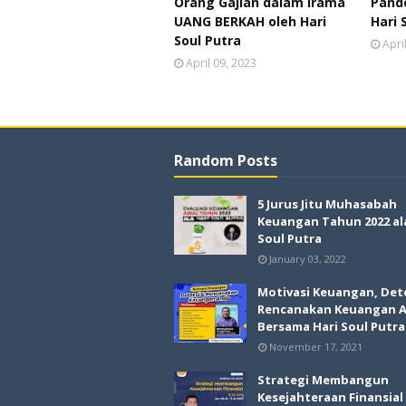
Orang Gajian dalam Irama
Pande
UANG BERKAH oleh Hari
Hari 
Soul Putra
Apri
April 09, 2023
Random Posts
5 Jurus Jitu Muhasabah
Keuangan Tahun 2022 al
Soul Putra
January 03, 2022
Motivasi Keuangan, Det
Rencanakan Keuangan 
Bersama Hari Soul Putra
November 17, 2021
Strategi Membangun
Kesejahteraan Finansial