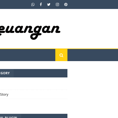
EGORY
e
Story
AL PLUGIN