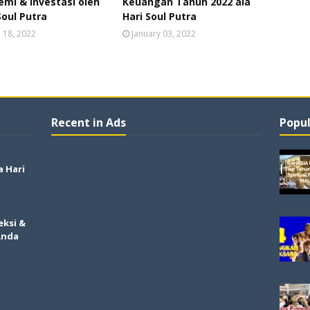
mi & Investasi oleh
Keuangan Tahun 2022 ala
Soul Putra
Hari Soul Putra
l 18, 2022
January 03, 2022
Recent in Ads
Popul
a Hari
eksi &
Anda