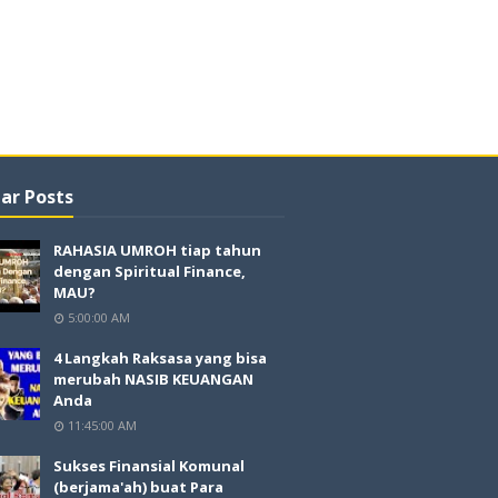
ar Posts
RAHASIA UMROH tiap tahun
dengan Spiritual Finance,
MAU?
5:00:00 AM
4 Langkah Raksasa yang bisa
merubah NASIB KEUANGAN
Anda
11:45:00 AM
Sukses Finansial Komunal
(berjama'ah) buat Para