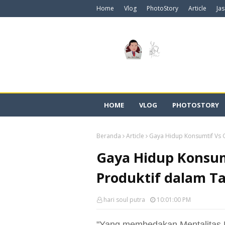
Home
Vlog
PhotoStory
Article
Ja
HOME
VLOG
PHOTOSTORY
Beranda
Article
Gaya Hidup Konsumtif Vs 
Gaya Hidup Konsum
Produktif dalam T
hari soul putra
10:01:00 PM
"Yang membedakan Mentalitas K