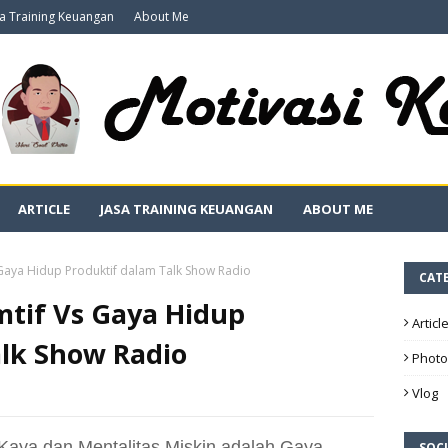
sa Training Keuangan
About Me
ARTICLE
JASA TRAINING KEUANGAN
ABOUT ME
Gaya Hidup Produktif dalam Talk Show Radio
CAT
tif Vs Gaya Hidup
Articl
alk Show Radio
Photo
Vlog
aya dan Mentalitas Miskin adalah Gaya
SOCI