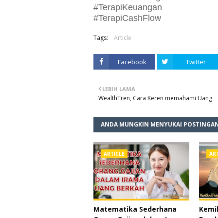
#TerapiKeuangan
#TerapiCashFlow
Tags:
Article
Facebook
Twitter
LEBIH LAMA
WealthTren, Cara Keren memahami Uang
ANDA MUNGKIN MENYUKAI POSTINGAN
ARTICLE
AR
Matematika Sederhana
Kemil