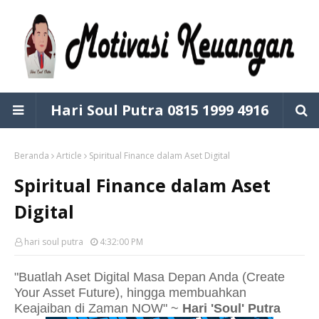
Hari Soul Putra 0815 1999 4916
Beranda
Article
Spiritual Finance dalam Aset Digital
Spiritual Finance dalam Aset
Digital
hari soul putra
4:32:00 PM
"Buatlah Aset Digital Masa Depan Anda (Create
Your Asset Future), hingga membuahkan
Keajaiban di Zaman NOW" ~
Hari 'Soul' Putra