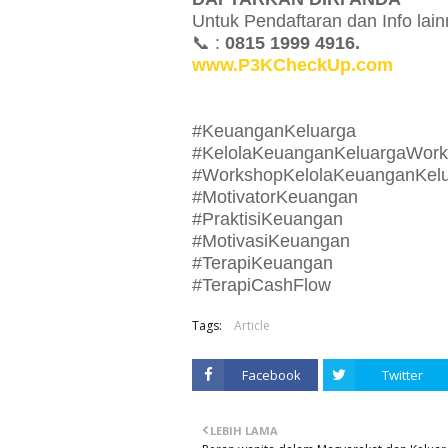
Untuk Pendaftaran dan Info lain
📞 :
0815 1999 4916.
www.P3KCheckUp.com
#KeuanganKeluarga
#KelolaKeuanganKeluargaWor
#WorkshopKelolaKeuanganKel
#MotivatorKeuangan
#PraktisiKeuangan
#MotivasiKeuangan
#TerapiKeuangan
#TerapiCashFlow
Tags:
Article
Facebook
Twitter
LEBIH LAMA