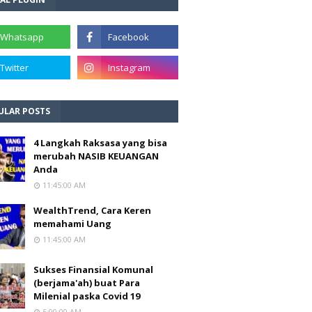
ULAR POSTS
4 Langkah Raksasa yang bisa
merubah NASIB KEUANGAN
Anda
11:45:00 AM
WealthTrend, Cara Keren
memahami Uang
11:45:00 AM
Sukses Finansial Komunal
(berjama'ah) buat Para
Milenial paska Covid 19
5:00:00 AM