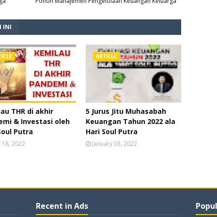
ga
Pohon Manajemen Pengelolaan Keuangan Keluarga
 INI
TICLE
ARTICLE
au THR di akhir
5 Jurus Jitu Muhasabah
mi & Investasi oleh
Keuangan Tahun 2022 ala
Soul Putra
Hari Soul Putra
l 18, 2022
January 03, 2022
Recent in Ads
Popul