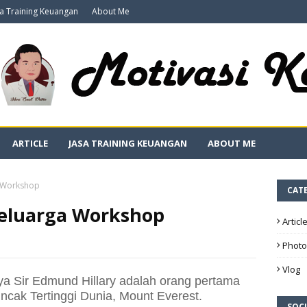
sa Training Keuangan
About Me
ARTICLE
JASA TRAINING KEUANGAN
ABOUT ME
a Workshop
CAT
eluarga Workshop
Articl
Photo
Vlog
 Sir Edmund Hillary adalah orang pertama
ncak Tertinggi Dunia, Mount Everest.
SOCI