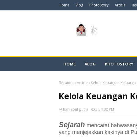
Home
Vlog
PhotoStory
Article
Ja
HOME
VLOG
PHOTOSTORY
Beranda
Article
Kelola Keuangan Keluarg
Kelola Keuangan K
hari soul putra
5:54:00 PM
Sejarah
mencatat bahwasanya
yang menjejakkan kakinya di Pu