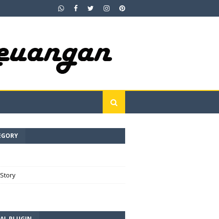
EGORY
e
Story
AL PLUGIN