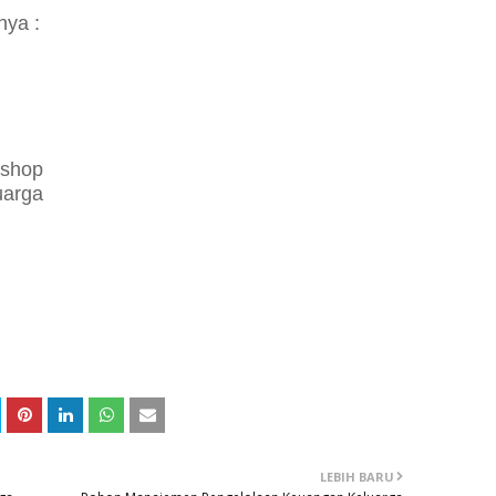
nya :
kshop
uarga
LEBIH BARU