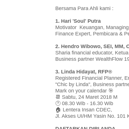
Bersama Para Ahli kami :
1. Hari 'Soul' Putra
Motivator Keuangan, Managing D
Finance Expert, Pembicara & Pe
2. Hendro Wibowo, SEI, MM, 
Sharia financial educator, Ket
Business partner WealthFlow 1
3. Linda Hidayat, RFP®
Registered Financial Planner, E
"Chic by Linda", Business part
Mark on your calendar 🎯
📆 Sabtu, 24 Maret 2018 M
🕐 08.30 Wib - 16.30 Wib
🏠
Lentera Insan CDEC,
Jl. Akses UI/HM Yasin No. 101
DAFTARKAN DIRI ANDA