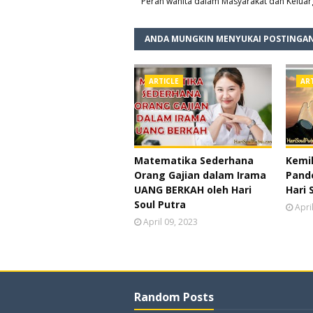
Peran wanita dalam Masyarakat dan Keluar
ANDA MUNGKIN MENYUKAI POSTINGAN
ARTICLE
AR
Matematika Sederhana
Kemil
Orang Gajian dalam Irama
Pande
UANG BERKAH oleh Hari
Hari 
Soul Putra
Apri
April 09, 2023
Random Posts