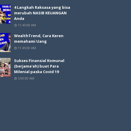
4 Langkah Raksasa yang bisa
merubah NASIB KEUANGAN
Anda
11:45:00 AM
WealthTrend, Cara Keren
memahami Uang
11:45:00 AM
Sukses Finansial Komunal
(berjama'ah) buat Para
Milenial paska Covid 19
5:00:00 AM