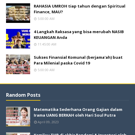
RAHASIA UMROH tiap tahun dengan Spiritual
Finance, MAU?
5:00:00 AM
4 Langkah Raksasa yang bisa merubah NASIB
KEUANGAN Anda
11:45:00 AM
Sukses Finansial Komunal (berjama'ah) buat
Para Milenial paska Covid 19
5:00:00 AM
Random Posts
Matematika Sederhana Orang Gajian dalam
Irama UANG BERKAH oleh Hari Soul Putra
April 09, 2023