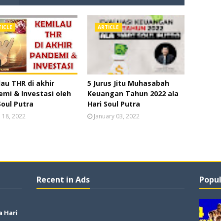
TICLE
ARTICLE
au THR di akhir
5 Jurus Jitu Muhasabah
mi & Investasi oleh
Keuangan Tahun 2022 ala
Soul Putra
Hari Soul Putra
l 18, 2022
January 03, 2022
Recent in Ads
Popul
a Hari