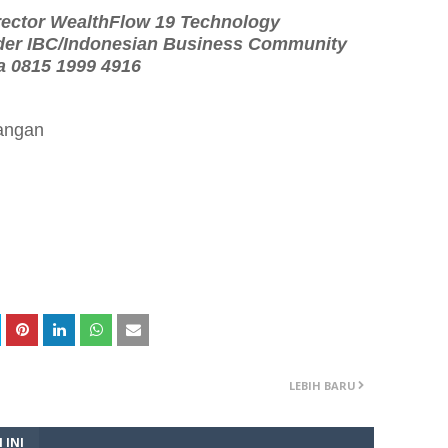
irector WealthFlow 19 Technology
er IBC/Indonesian Business Community
a 0815 1999 4916
angan
LEBIH BARU
 INI