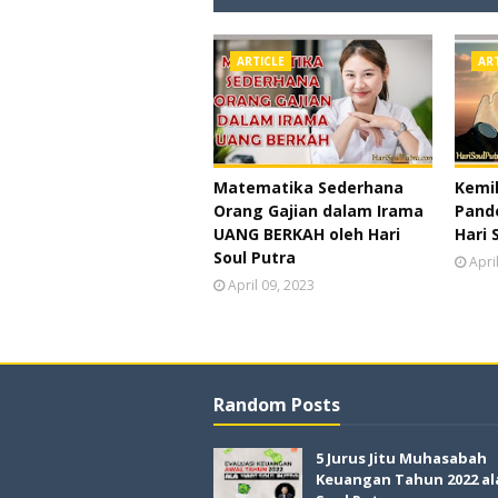
ARTICLE
AR
Matematika Sederhana
Kemil
Orang Gajian dalam Irama
Pande
UANG BERKAH oleh Hari
Hari 
Soul Putra
Apri
April 09, 2023
Random Posts
5 Jurus Jitu Muhasabah
Keuangan Tahun 2022 al