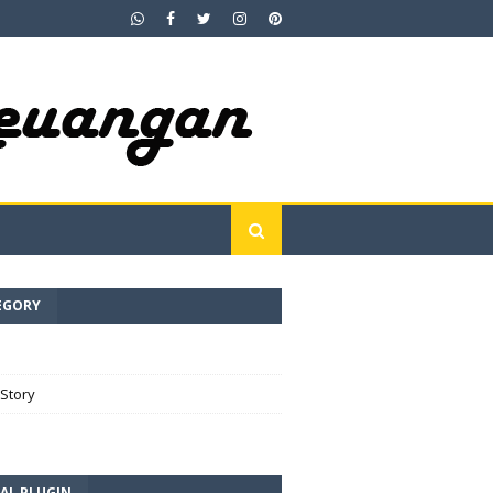
EGORY
e
Story
AL PLUGIN