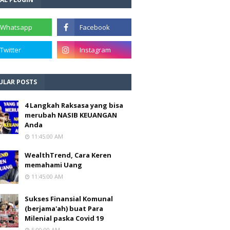
ULAR POSTS
4 Langkah Raksasa yang bisa
merubah NASIB KEUANGAN
Anda
11:45:00 AM
WealthTrend, Cara Keren
memahami Uang
11:45:00 AM
Sukses Finansial Komunal
(berjama'ah) buat Para
Milenial paska Covid 19
5:00:00 AM