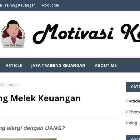
sa Training Keuangan
About Me
ARTICLE
JASA TRAINING KEUANGAN
ABOUT ME
ek Keuangan
CAT
ang Melek Keuangan
Articl
Photo
Vlog
ng alergi dengan UANG?
SOCI