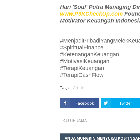
Hari 'Soul' Putra Managing D
www.P3KCheckUp.com
Found
Motivator Keuangan Indonesi
#MenjadiPribadiYangMelekKeu
#SpiritualFinance
#KetenanganKeuangan
#MotivasiKeuangan
#TerapiKeuangan
#TerapiCashFlow
Tags:
Article
Facebook
Twitter
LEBIH LAMA
ANDA MUNGKIN MENYUKAI POSTINGAN