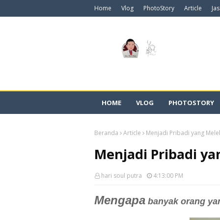
Home
Vlog
PhotoStory
Article
Ja
HOME
VLOG
PHOTOSTORY
Beranda
Article
Menjadi Pribadi yang Mel
Menjadi Pribadi y
hari soul putra
4:13:00 PM
Mengapa
banyak orang ya