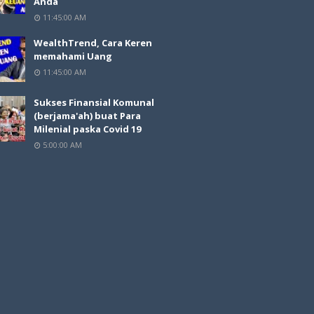
Anda
11:45:00 AM
WealthTrend, Cara Keren
memahami Uang
11:45:00 AM
Sukses Finansial Komunal
(berjama'ah) buat Para
Milenial paska Covid 19
5:00:00 AM