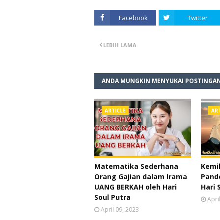
Facebook
Twitter
LEBIH LAMA
ANDA MUNGKIN MENYUKAI POSTINGAN
ARTICLE
AR
Matematika Sederhana
Kemil
Orang Gajian dalam Irama
Pande
UANG BERKAH oleh Hari
Hari 
Soul Putra
Apri
April 09, 2023