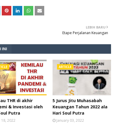
LEBIH BARU
Etape Perjalanan Keuangan
 INI
TICLE
ARTICLE
au THR di akhir
5 Jurus Jitu Muhasabah
mi & Investasi oleh
Keuangan Tahun 2022 ala
Soul Putra
Hari Soul Putra
l 18, 2022
January 03, 2022