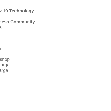
w 19 Technology
iness Community
a
an
kshop
uarga
arga