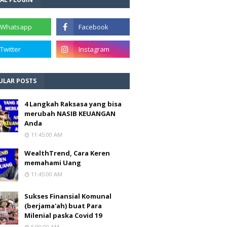
ULAR POSTS
4 Langkah Raksasa yang bisa
merubah NASIB KEUANGAN
Anda
11:45:00 AM
WealthTrend, Cara Keren
memahami Uang
11:45:00 AM
Sukses Finansial Komunal
(berjama'ah) buat Para
Milenial paska Covid 19
5:00:00 AM