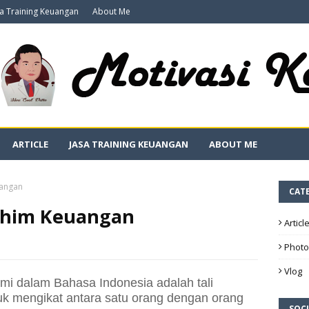
sa Training Keuangan
About Me
ARTICLE
JASA TRAINING KEUANGAN
ABOUT ME
uangan
CAT
ahim Keuangan
Articl
Photo
Vlog
hmi dalam Bahasa Indonesia adalah tali
uk mengikat antara satu orang dengan orang
SOCI