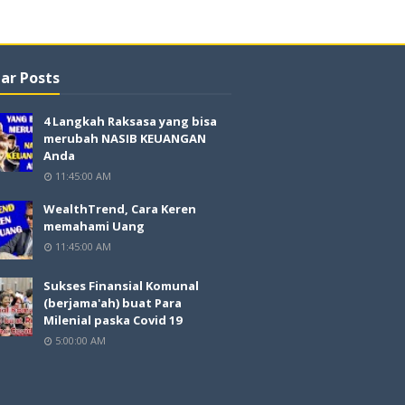
ar Posts
4 Langkah Raksasa yang bisa
merubah NASIB KEUANGAN
Anda
11:45:00 AM
WealthTrend, Cara Keren
memahami Uang
11:45:00 AM
Sukses Finansial Komunal
(berjama'ah) buat Para
Milenial paska Covid 19
5:00:00 AM