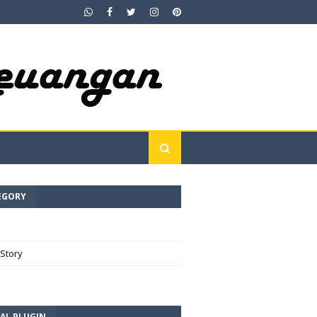
EGORY
e
Story
AL PLUGIN