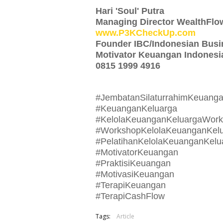
Hari 'Soul' Putra
Managing Director WealthFlo
www.P3KCheckUp.com
Founder IBC/Indonesian Bus
Motivator Keuangan Indonesi
0815 1999 4916
#JembatanSilaturrahimKeuang
#KeuanganKeluarga
#KelolaKeuanganKeluargaWor
#WorkshopKelolaKeuanganKel
#PelatihanKelolaKeuanganKelu
#MotivatorKeuangan
#PraktisiKeuangan
#MotivasiKeuangan
#TerapiKeuangan
#TerapiCashFlow
Tags:
Article