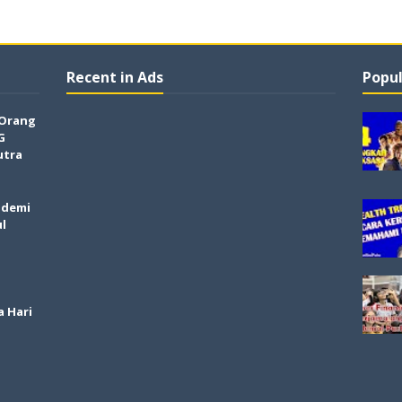
Recent in Ads
Popul
 Orang
G
utra
ndemi
ul
a Hari