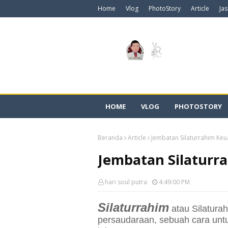
Home
Vlog
PhotoStory
Article
Ja
HOME
VLOG
PHOTOSTORY
Beranda
Article
Jembatan Silaturrahim Ke
Jembatan Silaturr
hari soul putra
4:49:00 PM
Silaturrahim
atau Silatura
persaudaraan, sebuah cara unt