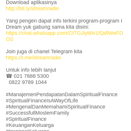
Download aplikasinya
http://bit.ly/idreamradio
Yang pengen dapat info terkini program-program I
Dream yuk gabung sama kita disini:
https://chat.whatsapp.com/CtTGJiylttN1fQdfWeFD
OS
Join juga di chanel Telegram kita
https://t.me/idreamradio
Untuk info lebih lanjut
☎ 021 7888 5300
0822 9789 1044
#ManajemenPendapatanDalamSpiritualFinance
#SpiritualFinanceIsAWayOfLife
#MengenalDanMemahamiSpiritualFinance
#SuccessfullMoslemFamily
#SpiritualFinance
#KeuanganKeluarga