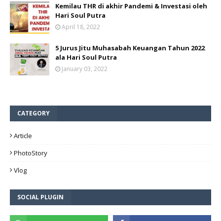
Kemilau THR di akhir Pandemi & Investasi oleh
Hari Soul Putra
April 18, 2022
5 Jurus Jitu Muhasabah Keuangan Tahun 2022
ala Hari Soul Putra
January 03, 2022
CATEGORY
Article
PhotoStory
Vlog
SOCIAL PLUGIN