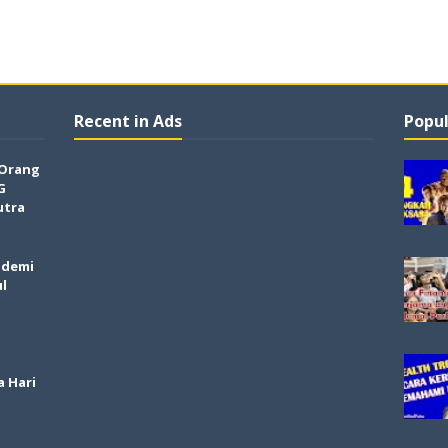
Recent in Ads
Popul
 Orang
G
utra
ndemi
ul
a Hari