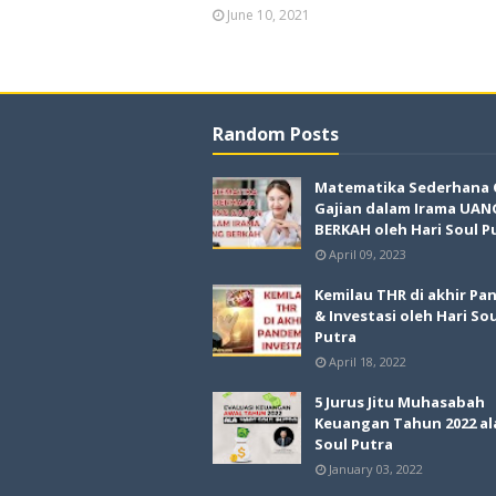
June 10, 2021
Random Posts
Matematika Sederhana
Gajian dalam Irama UAN
BERKAH oleh Hari Soul P
April 09, 2023
Kemilau THR di akhir Pa
& Investasi oleh Hari So
Putra
April 18, 2022
5 Jurus Jitu Muhasabah
Keuangan Tahun 2022 al
Soul Putra
January 03, 2022