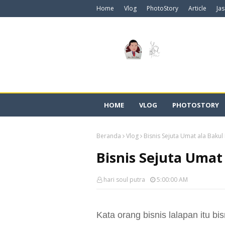
Home
Vlog
PhotoStory
Article
Ja
HOME
VLOG
PHOTOSTORY
Beranda
Vlog
Bisnis Sejuta Umat ala Bakul
Bisnis Sejuta Umat
hari soul putra
5:00:00 AM
Kata orang bisnis lalapan itu bis