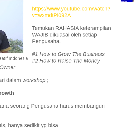
https://www.youtube.com/watch?
v=wxmdtPi092A
Temukan RAHASIA keterampilan
WAJIB dikuasai oleh setiap
Pengusaha.
#1 How to Grow The Business
atif Indonesia
#2 How to Raise The Money
 Owner
ari dalam
workshop
;
rowth
imana seorang Pengusaha harus membangun
.
s, hanya sedikit yg bisa