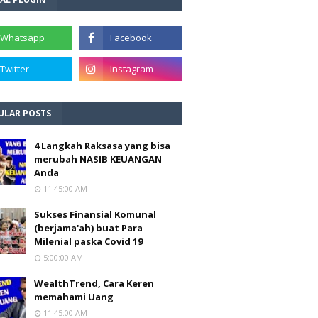
ULAR POSTS
4 Langkah Raksasa yang bisa
merubah NASIB KEUANGAN
Anda
11:45:00 AM
Sukses Finansial Komunal
(berjama'ah) buat Para
Milenial paska Covid 19
5:00:00 AM
WealthTrend, Cara Keren
memahami Uang
11:45:00 AM