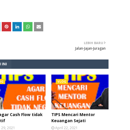
LEBIH BARU
Jalan-Jajan-Juragan
 INI
OG
VLOG
agar Cash Flow tidak
TIPS Mencari Mentor
tif
Keuangan Sejati
l 29, 2021
April 22, 2021