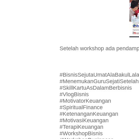
Setelah workshop ada pendampi
#BisnisSejutaUmatAlaBakulLal
#MenemukanGuruSejatiSetelah
#SkillKartuAsDalamBerbisnis
#VlogBisnis
#MotivatorKeuangan
#SpiritualFinance
#KetenanganKeuangan
#MotivasiKeuangan
#TerapiKeuangan
#WorkshopBisnis