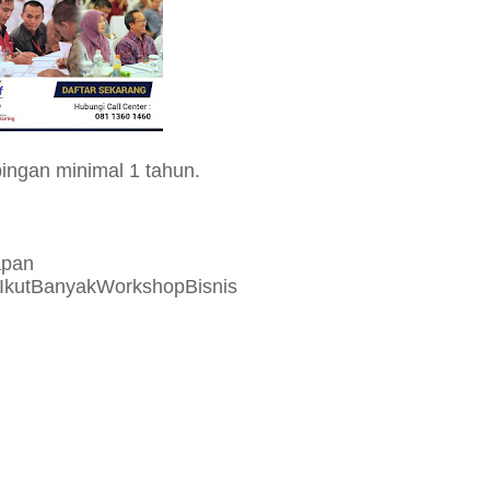
ngan minimal 1 tahun.
apan
IkutBanyakWorkshopBisnis