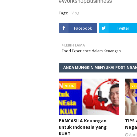
#WorkshopBusinness
Tags:
Vlog
Facebook
Twitter
LEBIH LAMA
Food Experience dalam Keuangan
ANDA MUNGKIN MENYUKAI POSTINGAN
VLOG
VL
PANCASILA Keuangan
TIPS 
untuk Indonesia yang
Nega
KUAT
Apri