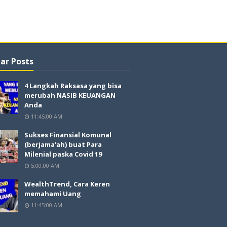
ar Posts
4 Langkah Raksasa yang bisa
merubah NASIB KEUANGAN
Anda
11:45:00 AM
Sukses Finansial Komunal
(berjama'ah) buat Para
Milenial paska Covid 19
5:00:00 AM
WealthTrend, Cara Keren
memahami Uang
11:45:00 AM