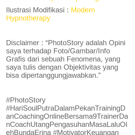
Ilustrasi Modifikasi :
Modern
Hypnotherapy
Disclaimer : “PhotoStory adalah Opini
saya terhadap Foto/Gambar/Info
Grafis dari sebuah Fenomena, yang
saya tulis dengan Objektivitas yang
bisa dipertanggungjawabkan.”
#PhotoStory
#HariSoulPutraDalamPekanTrainingD
anCoachingOnlineBersama9TrainerDa
nCoachUtangPengasuhanMasaLaluOl
ehBundaErina #MotivatorKeuangan