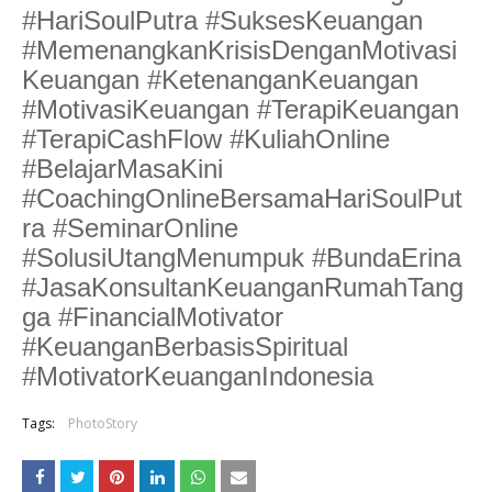
#HariSoulPutra #SuksesKeuangan
#MemenangkanKrisisDenganMotivasi
Keuangan #KetenanganKeuangan
#MotivasiKeuangan #TerapiKeuangan
#TerapiCashFlow #KuliahOnline
#BelajarMasaKini
#CoachingOnlineBersamaHariSoulPut
ra #SeminarOnline
#SolusiUtangMenumpuk #BundaErina
#JasaKonsultanKeuanganRumahTang
ga #FinancialMotivator
#KeuanganBerbasisSpiritual
#MotivatorKeuanganIndonesia
Tags:
PhotoStory