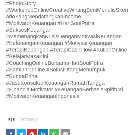
#PhotoStory
#WorkshopOnlineCreativeWritingSeniMenulisSken
arioYangMendatangkanIncome
#MotivatorKeuangan #HariSoulPutra
#SuksesKeuangan
#MemenangkanKrisisDenganMotivasiKeuangan
#KetenanganKeuangan #MotivasiKeuangan
#TerapiKeuangan #TerapiCashFlow #KuliahOnline
#BelajarMasaKini
#CoachingOnlineBersamaHariSoulPutra
#SeminarOnline #SolusiUtangMenumpuk
#BundaErina
#JasaKonsultanKeuanganRumahTangga
#FinancialMotivator #KeuanganBerbasisSpiritual
#MotivatorKeuanganIndonesia
Tags:
PhotoStory