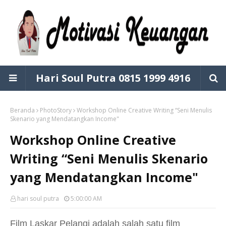
Hari Soul Putra 0815 1999 4916
Beranda
PhotoStory
Workshop Online Creative Writing “Seni Menulis
Skenario yang Mendatangkan Income"
Workshop Online Creative
Writing “Seni Menulis Skenario
yang Mendatangkan Income"
hari soul putra
5:00:00 AM
Film Laskar Pelangi adalah salah satu film