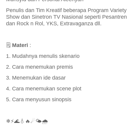
Penulis dan Tim Kreatif beberapa Program Variety
Show dan Sinetron TV Nasional seperti Pesantren
dan Rock n Rol, YKS, Extravaganza dll.
🗒
️
Materi
:
1. Mudahnya menulis skenario
2. Cara menemukan premis
3. Menemukan ide dasar
4. Cara menemukan scene plot
5. Cara menyusun sinopsis
❄⚡🌊💧🔥☄🌤🌧