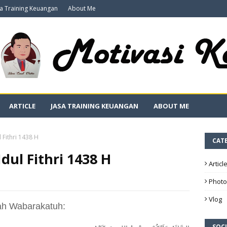
sa Training Keuangan
About Me
ARTICLE
JASA TRAINING KEUANGAN
ABOUT ME
 Fithri 1438 H
CAT
dul Fithri 1438 H
Articl
Photo
Vlog
ah Wabarakatuh:
SOCI