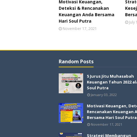
Motivasi Keuangan,
Stra
Deteksi & Rencanakan
Kesej
Keuangan Anda Bersama
Bersa
Hari Soul Putra
July
November 17, 2021
Random Posts
5 Jurus Jitu Muhasabah
Keuangan Tahun 2022 al
Soul Putra
January 03, 2022
Motivasi Keuangan, Det
Rencanakan Keuangan 
Bersama Hari Soul Putra
November 17, 2021
Strategi Membangun