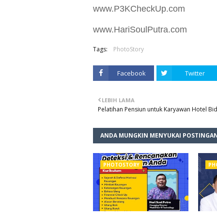
www.P3KCheckUp.com
www.HariSoulPutra.com
Tags:
PhotoStory
Facebook
Twitter
LEBIH LAMA
Pelatihan Pensiun untuk Karyawan Hotel Bi
ANDA MUNGKIN MENYUKAI POSTINGAN
PHOTOSTORY
PH