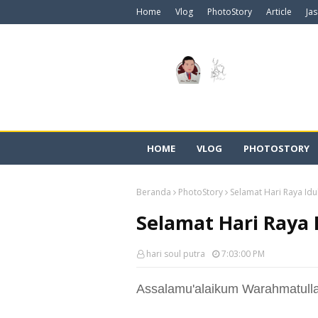
Home
Vlog
PhotoStory
Article
Ja
HOME
VLOG
PHOTOSTORY
Beranda
PhotoStory
Selamat Hari Raya Idul
Selamat Hari Raya I
hari soul putra
7:03:00 PM
Assalamu'alaikum Warahmatull