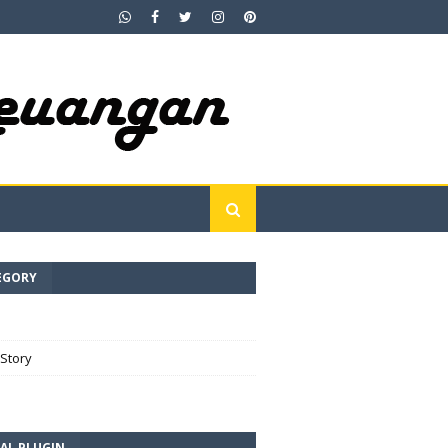
EGORY
e
Story
AL PLUGIN