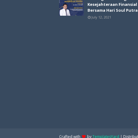
Kesejahteraan Finansial
Bersama Hari Soul Putra
July 12, 2021
Crafted with
by
TemplatesYard
| Distribu