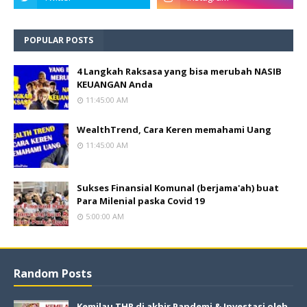
POPULAR POSTS
4 Langkah Raksasa yang bisa merubah NASIB
KEUANGAN Anda
11:45:00 AM
WealthTrend, Cara Keren memahami Uang
11:45:00 AM
Sukses Finansial Komunal (berjama'ah) buat
Para Milenial paska Covid 19
5:00:00 AM
Random Posts
Kemilau THR di akhir Pandemi & Investasi oleh