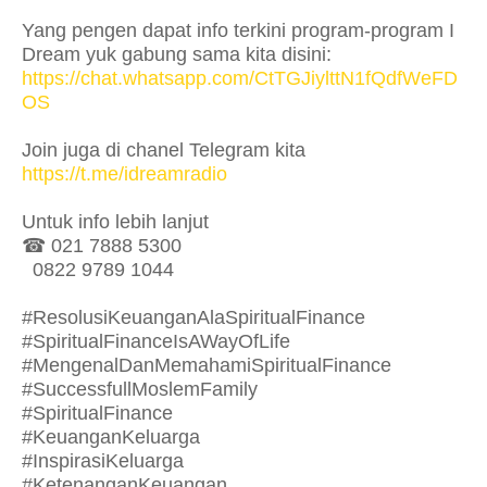
Yang pengen dapat info terkini program-program I
Dream yuk gabung sama kita disini:
https://chat.whatsapp.com/CtTGJiylttN1fQdfWeFD
OS
Join juga di chanel Telegram kita
https://t.me/idreamradio
Untuk info lebih lanjut
☎ 021 7888 5300
0822 9789 1044
#ResolusiKeuanganAlaSpiritualFinance
#SpiritualFinanceIsAWayOfLife
#MengenalDanMemahamiSpiritualFinance
#SuccessfullMoslemFamily
#SpiritualFinance
#KeuanganKeluarga
#InspirasiKeluarga
#KetenanganKeuangan