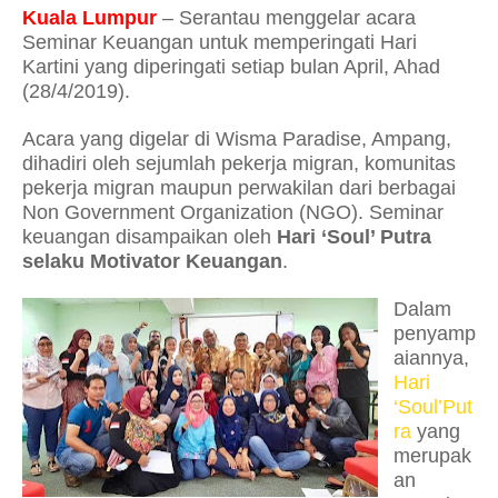
Kuala Lumpur
– Serantau menggelar acara
Seminar Keuangan untuk memperingati Hari
Kartini yang diperingati setiap bulan April, Ahad
(28/4/2019).
Acara yang digelar di Wisma Paradise, Ampang,
dihadiri oleh sejumlah pekerja migran, komunitas
pekerja migran maupun perwakilan dari berbagai
Non Government Organization (NGO). Seminar
keuangan disampaikan oleh
Hari ‘Soul’ Putra
selaku Motivator Keuangan
.
Dalam
penyamp
aiannya,
Hari
‘Soul’Put
ra
yang
merupak
an