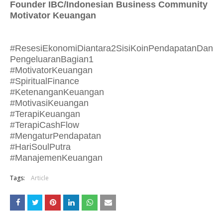
Founder IBC/Indonesian Business Community
Motivator Keuangan
#ResesiEkonomiDiantara2SisiKoinPendapatanDan
PengeluaranBagian1
#MotivatorKeuangan
#SpiritualFinance
#KetenanganKeuangan
#MotivasiKeuangan
#TerapiKeuangan
#TerapiCashFlow
#MengaturPendapatan
#HariSoulPutra
#ManajemenKeuangan
Tags:
Article