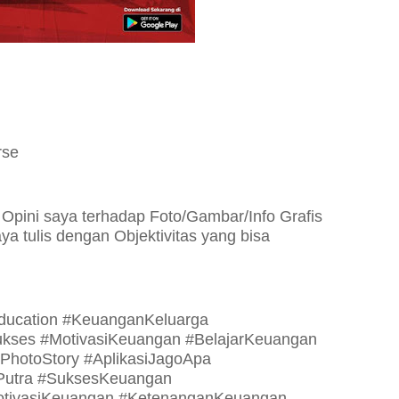
rse
 Opini saya terhadap Foto/Gambar/Info Grafis
a tulis dengan Objektivitas yang bisa
Education #KeuanganKeluarga
kses #MotivasiKeuangan #BelajarKeuangan
#PhotoStory #AplikasiJagoApa
lPutra #SuksesKeuangan
tivasiKeuangan #KetenanganKeuangan