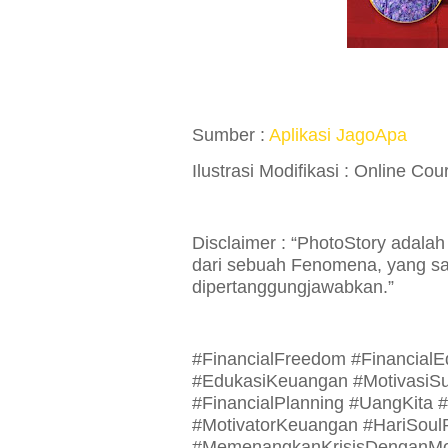
Sumber :
Aplikasi JagoApa
Ilustrasi Modifikasi : Online Cou
Disclaimer : “PhotoStory adalah
dari sebuah Fenomena, yang say
dipertanggungjawabkan.”
#FinancialFreedom #Financial
#EdukasiKeuangan #MotivasiSu
#FinancialPlanning #UangKita 
#MotivatorKeuangan #HariSou
#MemenangkanKrisisDenganMo