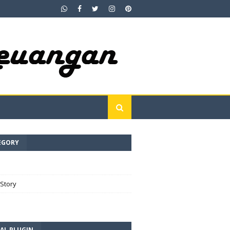
EGORY
e
Story
AL PLUGIN