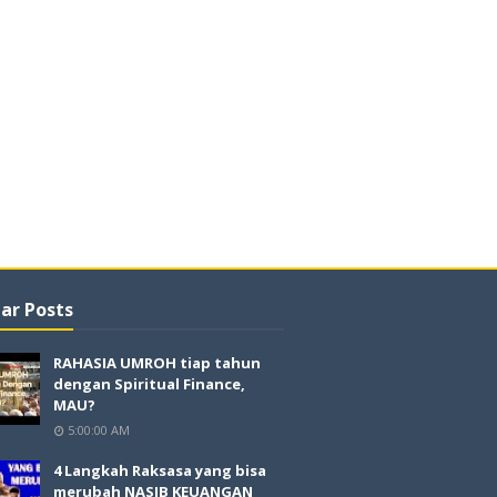
ar Posts
RAHASIA UMROH tiap tahun
dengan Spiritual Finance,
MAU?
5:00:00 AM
4 Langkah Raksasa yang bisa
merubah NASIB KEUANGAN