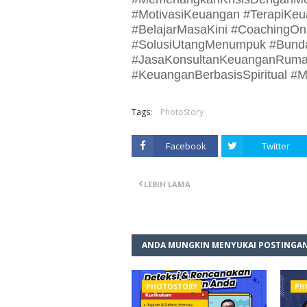
#MotivasiKeuangan #TerapiKeu
#BelajarMasaKini #CoachingOn
#SolusiUtangMenumpuk #Bund
#JasaKonsultanKeuanganRumah
#KeuanganBerbasisSpiritual #M
Tags:
PhotoStory
Facebook
Twitter
LEBIH LAMA
ANDA MUNGKIN MENYUKAI POSTINGAN
PHOTOSTORY
PH