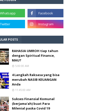
ULAR POSTS
RAHASIA UMROH tiap tahun
dengan Spiritual Finance,
MAU?
5:00:00 AM
4 Langkah Raksasa yang bisa
merubah NASIB KEUANGAN
Anda
11:45:00 AM
Sukses Finansial Komunal
(berjama'ah) buat Para
Milenial paska Covid 19