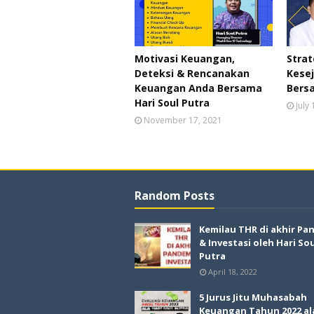
Motivasi Keuangan,
Stra
Deteksi & Rencanakan
Kesej
Keuangan Anda Bersama
Bersa
Hari Soul Putra
July
November 17, 2021
Random Posts
Kemilau THR di akhir Pa
& Investasi oleh Hari So
Putra
April 18, 2022
5 Jurus Jitu Muhasabah
Keuangan Tahun 2022 al