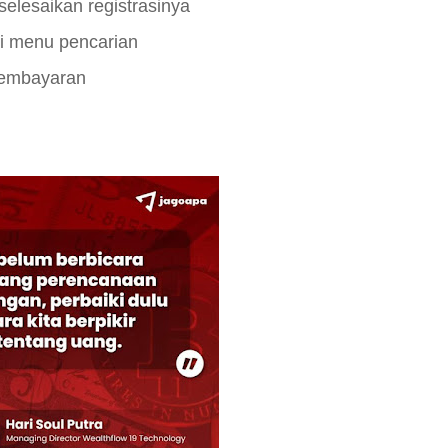
elesaikan registrasinya
di menu pencarian
 pembayaran