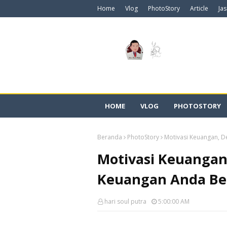
Home
Vlog
PhotoStory
Article
Ja
HOME
VLOG
PHOTOSTORY
Beranda
PhotoStory
Motivasi Keuangan, D
Motivasi Keuangan
Keuangan Anda Ber
hari soul putra
5:00:00 AM