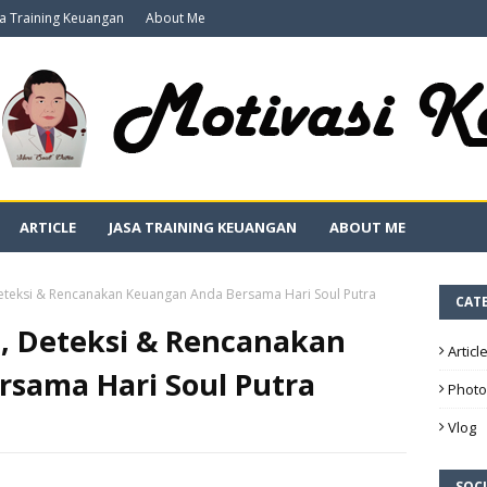
sa Training Keuangan
About Me
ARTICLE
JASA TRAINING KEUANGAN
ABOUT ME
eteksi & Rencanakan Keuangan Anda Bersama Hari Soul Putra
CAT
, Deteksi & Rencanakan
Articl
sama Hari Soul Putra
Photo
Vlog
SOCI