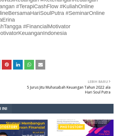
angan #TerapiCashFlow #KuliahOnline
lineBersamaHariSoulPutra #SeminarOnline
aErina
Tangga #FinancialMotivator
otivatorKeuanganIndonesia
LEBIH BARU
5 Jurus Jitu Muhasabah Keuangan Tahun 2022 ala
Hari Soul Putra
 INI
OTOSTORY
PHOTOSTORY